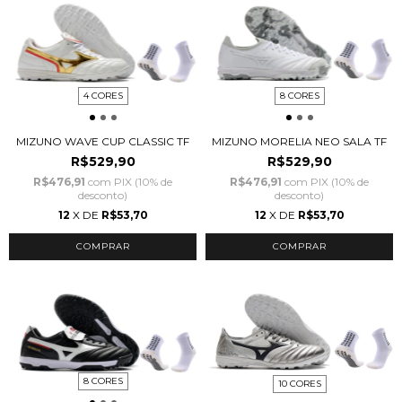
4 CORES
8 CORES
MIZUNO WAVE CUP CLASSIC TF
MIZUNO MORELIA NEO SALA TF
R$529,90
R$529,90
R$476,91
com
PIX (10% de
R$476,91
com
PIX (10% de
desconto)
desconto)
12
X DE
R$53,70
12
X DE
R$53,70
COMPRAR
COMPRAR
8 CORES
10 CORES