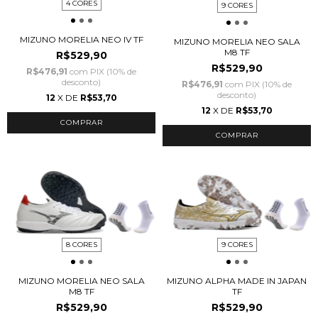
4 CORES
9 CORES
MIZUNO MORELIA NEO IV TF
MIZUNO MORELIA NEO SALA
M8 TF
R$529,90
R$529,90
R$476,91
com
PIX (10% de
desconto)
R$476,91
com
PIX (10% de
desconto)
12
X DE
R$53,70
12
X DE
R$53,70
COMPRAR
COMPRAR
8 CORES
9 CORES
MIZUNO MORELIA NEO SALA
MIZUNO ALPHA MADE IN JAPAN
M8 TF
TF
R$529,90
R$529,90