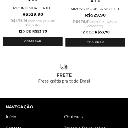
MIZUNO MORELIA II TF
MIZUNO MORELIA NEO III TF
R$529,90
R$529,90
R$476,91
com
PIX (10% de
R$476,91
com
PIX (10% de
desconto)
desconto)
12
X DE
R$53,70
12
X DE
R$53,70
COMPRAR
COMPRAR
FRETE
Frete grátis pra todo Brasil
NAVEGAÇÃO
Início
Chuteiras