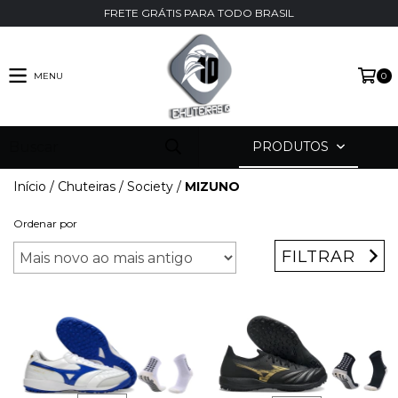
FRETE GRÁTIS PARA TODO BRASIL
MENU
0
PRODUTOS
Início
/
Chuteiras
/
Society
/
MIZUNO
Ordenar por
FILTRAR