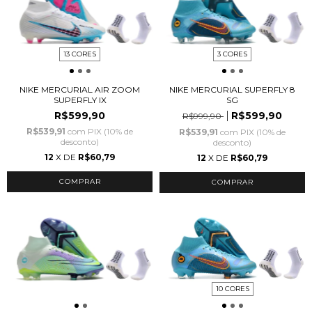
13 CORES
3 CORES
NIKE MERCURIAL AIR ZOOM
NIKE MERCURIAL SUPERFLY 8
SUPERFLY IX
SG
R$599,90
R$599,90
R$999,90
R$539,91
com
PIX (10% de
R$539,91
com
PIX (10% de
desconto)
desconto)
12
X DE
R$60,79
12
X DE
R$60,79
COMPRAR
COMPRAR
10 CORES