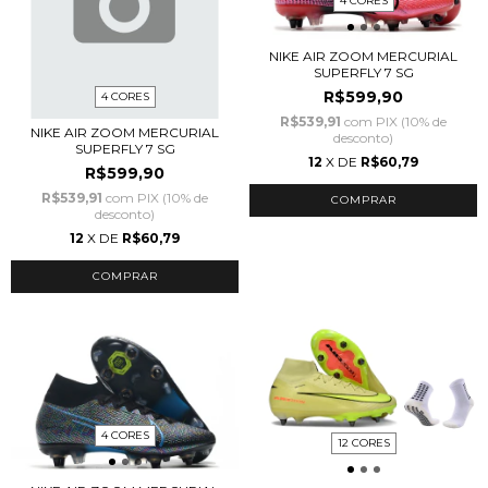
4 CORES
NIKE AIR ZOOM MERCURIAL
SUPERFLY 7 SG
R$599,90
4 CORES
R$539,91
com
PIX (10% de
NIKE AIR ZOOM MERCURIAL
desconto)
SUPERFLY 7 SG
12
X DE
R$60,79
R$599,90
R$539,91
com
PIX (10% de
COMPRAR
desconto)
12
X DE
R$60,79
COMPRAR
4 CORES
12 CORES