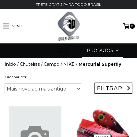
FRETE GRÁTIS PARA TODO BRASIL
MENU
0
PRODUTOS
Início
/
Chuteiras
/
Campo
/
NIKE
/
Mercurial Superfly
Ordenar por
FILTRAR