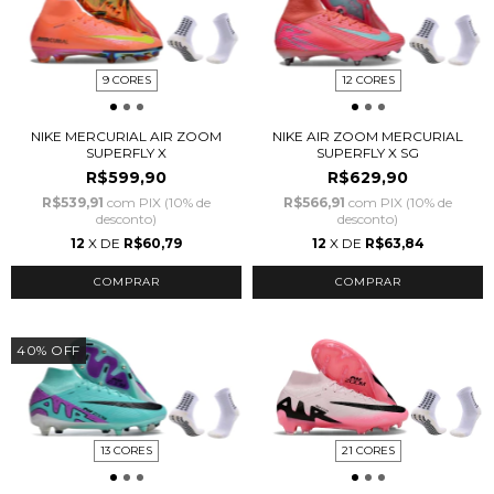
9 CORES
12 CORES
NIKE MERCURIAL AIR ZOOM
NIKE AIR ZOOM MERCURIAL
SUPERFLY X
SUPERFLY X SG
R$599,90
R$629,90
R$539,91
com
PIX (10% de
R$566,91
com
PIX (10% de
desconto)
desconto)
12
X DE
R$60,79
12
X DE
R$63,84
COMPRAR
COMPRAR
40
%
OFF
13 CORES
21 CORES