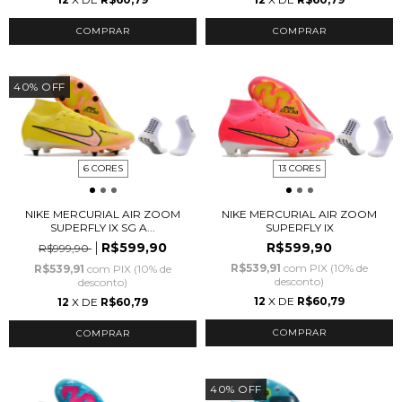
COMPRAR
COMPRAR
40
%
OFF
6 CORES
13 CORES
NIKE MERCURIAL AIR ZOOM
NIKE MERCURIAL AIR ZOOM
SUPERFLY IX SG A...
SUPERFLY IX
R$599,90
R$599,90
R$999,90
R$539,91
com
PIX (10% de
R$539,91
com
PIX (10% de
desconto)
desconto)
12
X DE
R$60,79
12
X DE
R$60,79
COMPRAR
COMPRAR
40
%
OFF