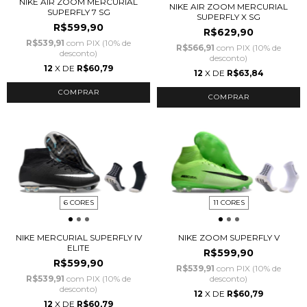
NIKE AIR ZOOM MERCURIAL
NIKE AIR ZOOM MERCURIAL
SUPERFLY 7 SG
SUPERFLY X SG
R$599,90
R$629,90
R$539,91
com
PIX (10% de
R$566,91
com
PIX (10% de
desconto)
desconto)
12
X DE
R$60,79
12
X DE
R$63,84
COMPRAR
COMPRAR
6 CORES
11 CORES
NIKE MERCURIAL SUPERFLY IV
NIKE ZOOM SUPERFLY V
ELITE
R$599,90
R$599,90
R$539,91
com
PIX (10% de
R$539,91
com
PIX (10% de
desconto)
desconto)
12
X DE
R$60,79
12
X DE
R$60,79