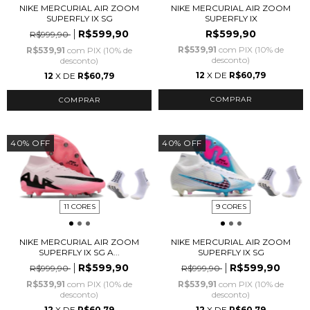
NIKE MERCURIAL AIR ZOOM
NIKE MERCURIAL AIR ZOOM
SUPERFLY IX SG
SUPERFLY IX
R$599,90
R$599,90
R$999,90
R$539,91
com
PIX (10% de
R$539,91
com
PIX (10% de
desconto)
desconto)
12
X DE
R$60,79
12
X DE
R$60,79
COMPRAR
COMPRAR
40
%
OFF
40
%
OFF
11 CORES
9 CORES
NIKE MERCURIAL AIR ZOOM
NIKE MERCURIAL AIR ZOOM
SUPERFLY IX SG A...
SUPERFLY IX SG
R$599,90
R$599,90
R$999,90
R$999,90
R$539,91
com
PIX (10% de
R$539,91
com
PIX (10% de
desconto)
desconto)
12
X DE
R$60,79
12
X DE
R$60,79