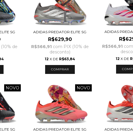
ADIDAS PREDA
LITE SG
ADIDAS PREDATOR ELITE SG
R$62
0
R$629,90
R$566,91
co
 (10% de
R$566,91
com
PIX (10% de
desco
desconto)
12
X DE
R
84
12
X DE
R$63,84
COMP
COMPRAR
NOVO
NOVO
LITE SG
ADIDAS PREDATOR ELITE SG
ADIDAS PREDA