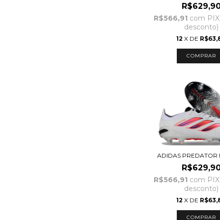
R$629,9
R$566,91
com
PIX
desconto)
12
X DE
R$63,
COMPRAR
ADIDAS PREDATOR E
R$629,9
R$566,91
com
PIX
desconto)
12
X DE
R$63,
COMPRAR