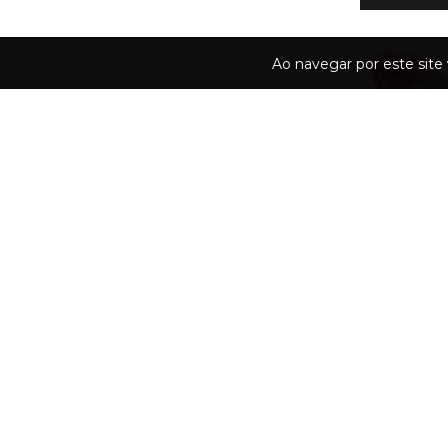
Ao navegar por este site
ADIDAS 26 PREDATO
R$599,9
R$539,91
com
PIX
desconto)
12
X DE
R$60,
COMPRAR