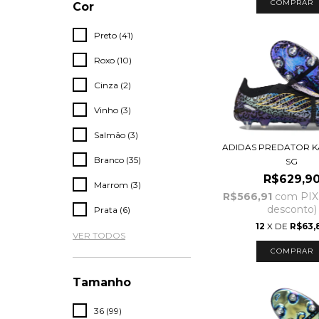
COMPRAR
Cor
Preto (41)
Roxo (10)
Cinza (2)
Vinho (3)
Salmão (3)
ADIDAS PREDATOR KA
Branco (35)
SG
R$629,9
Marrom (3)
R$566,91
com
PIX
desconto)
Prata (6)
12
X DE
R$63,
VER TODOS
COMPRAR
Tamanho
36 (99)