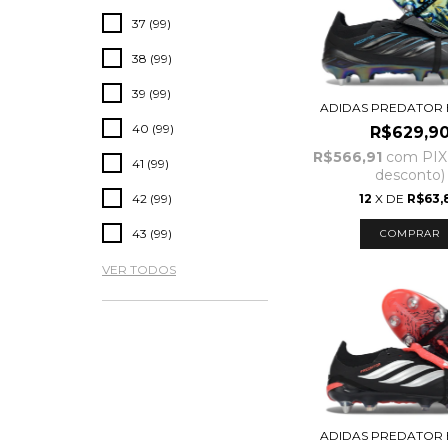
37 (99)
38 (99)
39 (99)
ADIDAS PREDATOR E
40 (99)
R$629,9
R$566,91
com
PIX
41 (99)
desconto)
12
X DE
R$63,
42 (99)
43 (99)
COMPRAR
VER TODOS
ADIDAS PREDATOR E