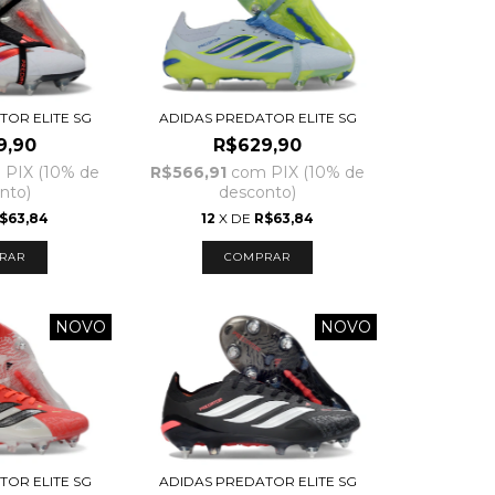
TOR ELITE SG
ADIDAS PREDATOR ELITE SG
9,90
R$629,90
m
PIX (10% de
R$566,91
com
PIX (10% de
nto)
desconto)
$63,84
12
X DE
R$63,84
RAR
COMPRAR
NOVO
NOVO
TOR ELITE SG
ADIDAS PREDATOR ELITE SG