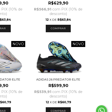
9,90
R$629,90
m
PIX (10% de
R$566,91
com
PIX (10% de
nto)
desconto)
$63,84
12
X DE
R$63,84
RAR
COMPRAR
NOVO
NOVO
EDATOR ELITE
ADIDAS 26 PREDATOR ELITE
9,90
R$599,90
m
PIX (10% de
R$539,91
com
PIX (10% de
nto)
desconto)
$60,79
12
X DE
R$60,79
RAR
COMPRAR