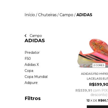
Início
Chuteiras
Campo
ADIDAS
/
/
/
Campo
ADIDAS
Predator
F50
Adidas X
2 CORES
Copa
ADIDAS F50 HYPE
Copa Mundial
LACELASS ELI
Adipure
R$599,9
R$539,91
com
PIX
desconto)
Filtros
12
X DE
R$60,