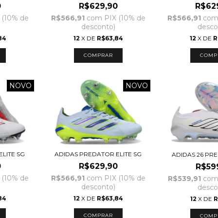
0
R$629,90
R$62
 (10% de
R$566,91
com
PIX (10% de
R$566,91
co
desconto)
desco
84
12
X DE
R$63,84
12
X DE
R
COMPRAR
COMP
NOVO
NOVO
LITE SG
ADIDAS PREDATOR ELITE SG
ADIDAS 26 PR
0
R$629,90
R$59
 (10% de
R$566,91
com
PIX (10% de
R$539,91
co
desconto)
desco
84
12
X DE
R$63,84
12
X DE
R
COMPRAR
COMP