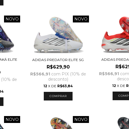
NOVO
NOVO
KÁ ELITE
ADIDAS PREDA
ADIDAS PREDATOR ELITE SG
R$62
R$629,90
0
R$566,91
co
R$566,91
com
PIX (10% de
desco
desconto)
 (10% de
12
X DE
R
12
X DE
R$63,84
84
COMP
COMPRAR
NOVO
NOVO