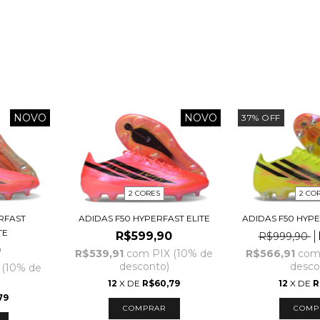
NOVO
NOVO
37
%
OFF
2 CORES
2 CO
RFAST
ADIDAS F50 HYPERFAST ELITE
ADIDAS F50 HYPE
TE
R$599,90
R$999,90
0
R$539,91
com
PIX (10% de
R$566,91
co
desconto)
desco
 (10% de
12
X DE
R$60,79
12
X DE
R
79
COMPRAR
COMP