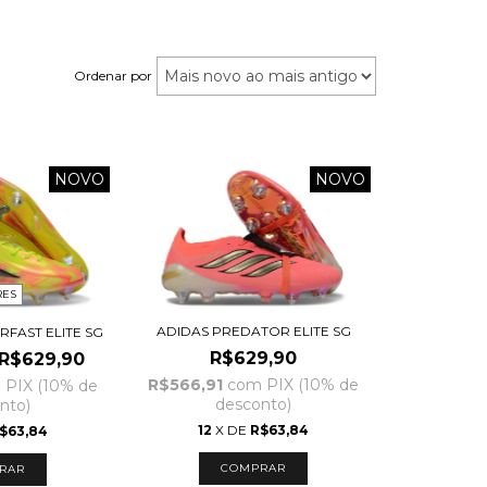
Ordenar por
NOVO
NOVO
RES
ADIDAS PREDATOR ELITE SG
RFAST ELITE SG
R$629,90
R$629,90
R$566,91
com
PIX (10% de
m
PIX (10% de
desconto)
nto)
12
X DE
R$63,84
$63,84
COMPRAR
RAR