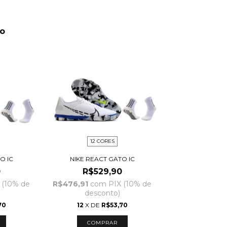
to
12 CORES
O IC
NIKE REACT GATO IC
0
R$529,90
 (10% de
R$476,91
com
PIX (10% de
desconto)
70
12
X DE
R$53,70
COMPRAR