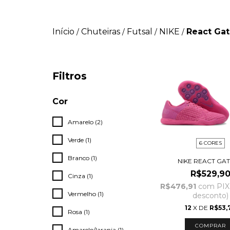
Início
Chuteiras
Futsal
NIKE
React Ga
/
/
/
/
Filtros
Cor
Amarelo (2)
Verde (1)
6 CORES
Branco (1)
NIKE REACT GAT
R$529,9
Cinza (1)
R$476,91
com
PIX
Vermelho (1)
desconto)
12
X DE
R$53,
Rosa (1)
COMPRAR
Amarelo/laranja (1)