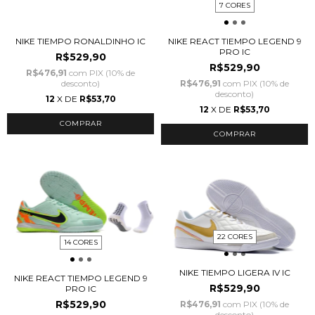
7 CORES
NIKE TIEMPO RONALDINHO IC
NIKE REACT TIEMPO LEGEND 9
PRO IC
R$529,90
R$529,90
R$476,91
com
PIX (10% de
desconto)
R$476,91
com
PIX (10% de
desconto)
12
X DE
R$53,70
12
X DE
R$53,70
COMPRAR
COMPRAR
22 CORES
14 CORES
NIKE TIEMPO LIGERA IV IC
NIKE REACT TIEMPO LEGEND 9
R$529,90
PRO IC
R$529,90
R$476,91
com
PIX (10% de
desconto)