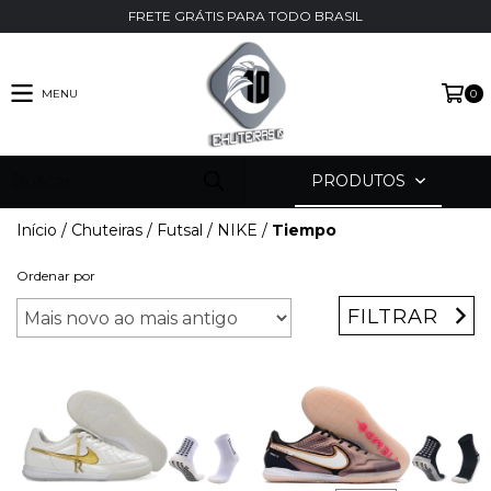
FRETE GRÁTIS PARA TODO BRASIL
MENU
0
PRODUTOS
Início
/
Chuteiras
/
Futsal
/
NIKE
/
Tiempo
Ordenar por
FILTRAR