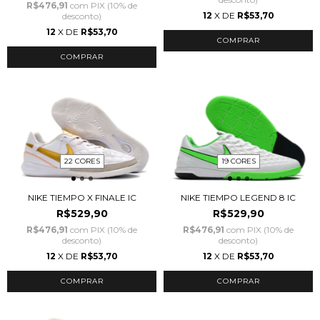
R$476,91
com
PIX (10% de
12
X DE
R$53,70
desconto)
12
X DE
R$53,70
COMPRAR
COMPRAR
22 CORES
19 CORES
NIKE TIEMPO X FINALE IC
NIKE TIEMPO LEGEND 8 IC
R$529,90
R$529,90
R$476,91
com
PIX (10% de
R$476,91
com
PIX (10% de
desconto)
desconto)
12
X DE
R$53,70
12
X DE
R$53,70
COMPRAR
COMPRAR