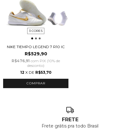
3 CORES
NIKE TIEMPO LEGEND 7 R10 IC
R$529,90
R$476,91
com
PIX (10% de
desconto)
12
X DE
R$53,70
COMPRAR
FRETE
Frete grátis pra todo Brasil