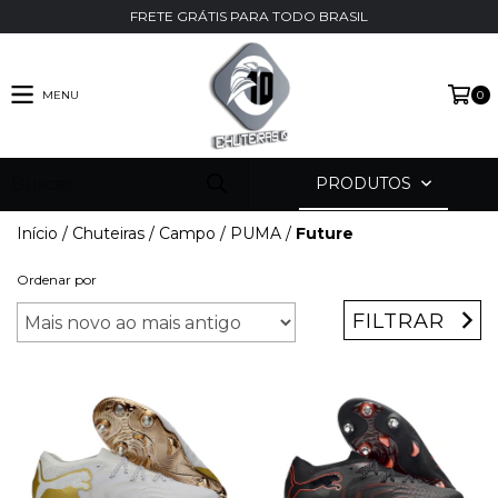
FRETE GRÁTIS PARA TODO BRASIL
MENU
0
PRODUTOS
Início
/
Chuteiras
/
Campo
/
PUMA
/
Future
Ordenar por
FILTRAR