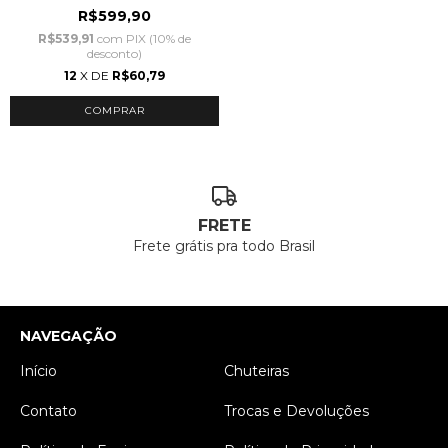
R$599,90
R$539,91
com
PIX (10% de
desconto)
12
X DE
R$60,79
COMPRAR
FRETE
Frete grátis pra todo Brasil
NAVEGAÇÃO
Início
Chuteiras
Contato
Trocas e Devoluções