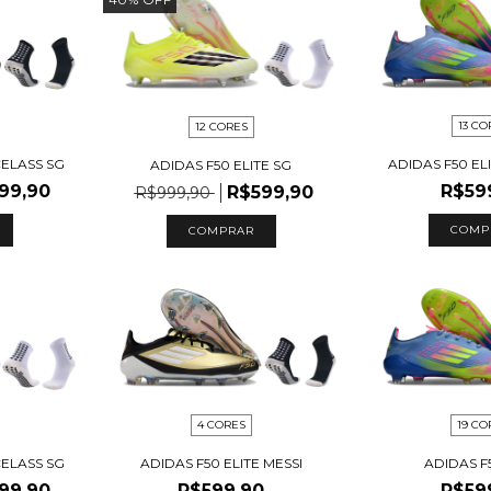
13 CO
12 CORES
CELASS SG
ADIDAS F50 EL
ADIDAS F50 ELITE SG
99,90
R$59
R$599,90
R$999,90
COMP
COMPRAR
4 CORES
19 CO
CELASS SG
ADIDAS F50 ELITE MESSI
ADIDAS F
99,90
R$599,90
R$59