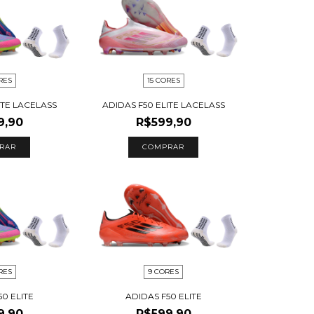
RES
15 CORES
ITE LACELASS
ADIDAS F50 ELITE LACELASS
9,90
R$599,90
RAR
COMPRAR
RES
9 CORES
50 ELITE
ADIDAS F50 ELITE
9,90
R$599,90