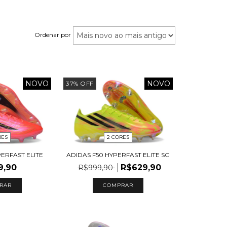
Ordenar por
NOVO
NOVO
37
%
OFF
RES
2 CORES
PERFAST ELITE
ADIDAS F50 HYPERFAST ELITE SG
9,90
R$629,90
R$999,90
RAR
COMPRAR