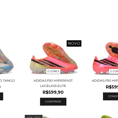
NOVO
2 CORES
2 CO
MO TANGO
ADIDAS F50 HYPERFAST
ADIDAS F50 HY
LACELASS ELITE
0
R$59
R$599,90
COMP
COMPRAR
40
%
OFF