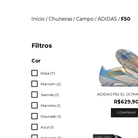
Início
Chuteiras
Campo
ADIDAS
F50
/
/
/
/
Filtros
Cor
Rosa (7)
Marrom (2)
ADIDAS F50 EL ÚLTI
Salmão (1)
R$629,9
Marinho (1)
COMPRAR
Dourado (1)
Azul (1)
Amarelo (6)
40
%
OFF