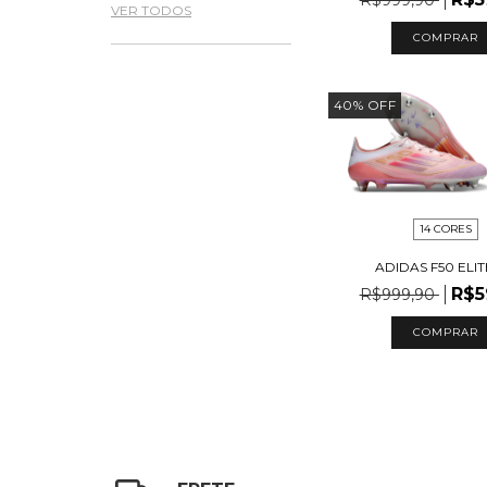
VER TODOS
COMPRAR
40
%
OFF
14 CORES
ADIDAS F50 ELIT
R$5
R$999,90
COMPRAR