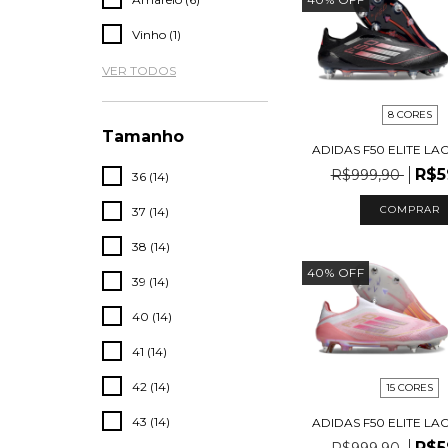
Vinho (1)
VER TODOS
8 CORES
Tamanho
ADIDAS F50 ELITE LA
R$5
R$999,90
36 (14)
COMPRAR
37 (14)
38 (14)
40
%
OFF
39 (14)
40 (14)
41 (14)
42 (14)
15 CORES
43 (14)
ADIDAS F50 ELITE LA
R$5
R$999,90