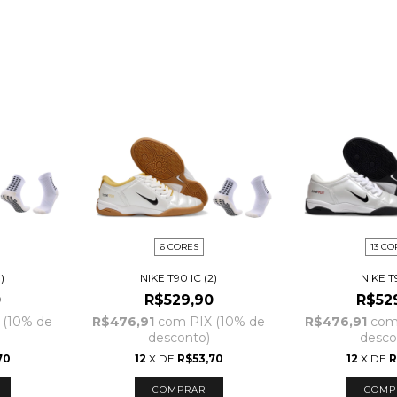
6 CORES
13 CO
)
NIKE T90 IC (2)
NIKE T
0
R$529,90
R$52
 (10% de
R$476,91
com
PIX (10% de
R$476,91
co
desconto)
desco
70
12
X DE
R$53,70
12
X DE
R
COMPRAR
COMP