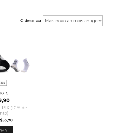
Ordenar por
RES
90 IC
9,90
m
PIX (10% de
nto)
$53,70
RAR