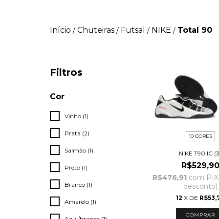
Início
Chuteiras
Futsal
NIKE
Total 90
/
/
/
/
Filtros
Cor
Vinho (1)
Prata (2)
10 CORES
Salmão (1)
NIKE T90 IC (3
R$529,9
Preto (1)
R$476,91
com
PIX
Branco (1)
desconto)
12
X DE
R$53,
Amarelo (1)
COMPRAR
Azul/branco (1)